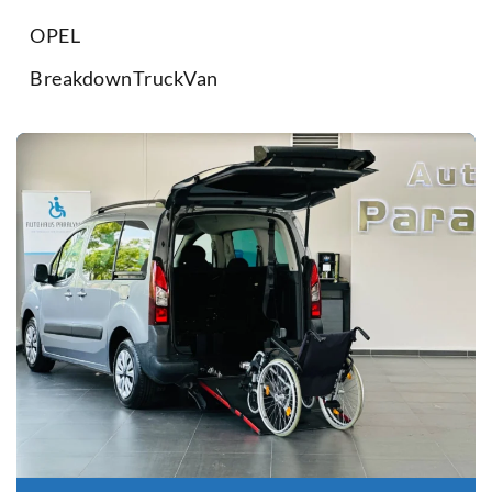
OPEL
BreakdownTruckVan