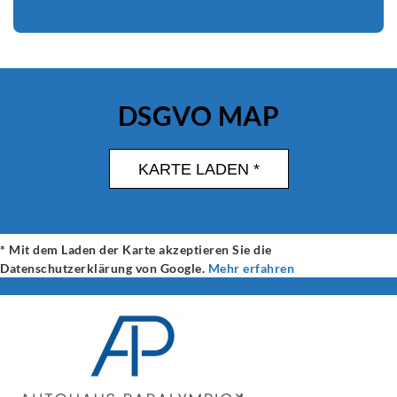
Sie sehen gerade einen Platzhalterinhalt von
Standard
. Um auf
den eigentlichen Inhalt zuzugreifen, klicken Sie auf den Button
DSGVO MAP
unten. Bitte beachten Sie, dass dabei Daten an Drittanbieter
weitergegeben werden.
KARTE LADEN *
Inhalt entsperren
Weitere Informationen
* Mit dem Laden der Karte akzeptieren Sie die
Datenschutzerklärung von Google.
Mehr erfahren